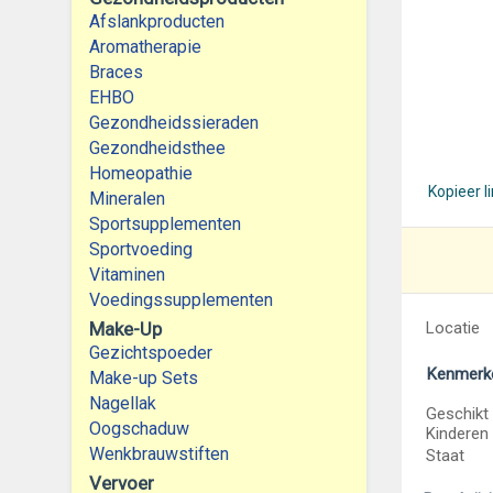
Afslankproducten
Aromatherapie
Braces
EHBO
Gezondheidssieraden
Gezondheidsthee
Homeopathie
Kopieer l
Mineralen
Sportsupplementen
Sportvoeding
Vitaminen
Voedingssupplementen
Make-Up
Locatie
Gezichtspoeder
Kenmerk
Make-up Sets
Nagellak
Geschikt
Oogschaduw
Kinderen
Wenkbrauwstiften
Staat
Vervoer