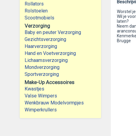
Beschrijv
Rollators
Rolstoelen
Worstel je
Wil je voo
Scootmobiels
laten?
Verzorging
Neem dan 
aranconsu
Baby en peuter Verzorging
Kenmerken:
Gezichtsverzorging
Brugge
Haarverzorging
Hand en Voetverzorging
Lichaamsverzorging
Mondverzorging
Sportverzorging
Make-Up Accessoires
Kwastjes
Valse Wimpers
Wenkbrauw Modelvormpjes
Wimperkrullers