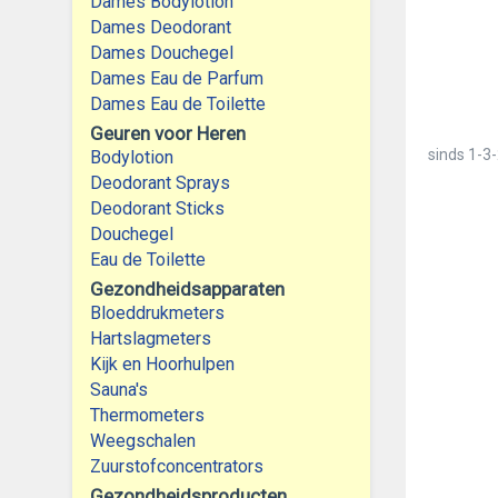
Dames Bodylotion
Dames Deodorant
Dames Douchegel
Dames Eau de Parfum
Dames Eau de Toilette
Geuren voor Heren
sinds
1-3-
Bodylotion
Deodorant Sprays
Deodorant Sticks
Douchegel
Eau de Toilette
Gezondheidsapparaten
Bloeddrukmeters
Hartslagmeters
Kijk en Hoorhulpen
Sauna's
Thermometers
Weegschalen
Zuurstofconcentrators
Gezondheidsproducten