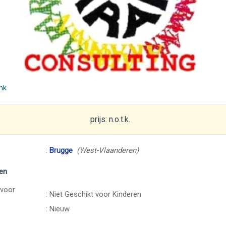
ink
prijs: n.o.t.k.
:
Brugge
(West-Vlaanderen)
en
 voor
: Niet Geschikt voor Kinderen
: Nieuw