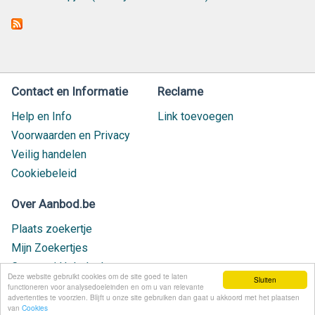
Contact en Informatie
Reclame
Help en Info
Link toevoegen
Voorwaarden en Privacy
Veilig handelen
Cookiebeleid
Over Aanbod.be
Plaats zoekertje
Mijn Zoekertjes
Contact / Helpdesk
Deze website gebruikt cookies om de site goed te laten
Sluiten
Nieuw geplaatst
functioneren voor analysedoeleinden en om u van relevante
advertenties te voorzien. Blijft u onze site gebruiken dan gaat u akkoord met het plaatsen
van
Cookies