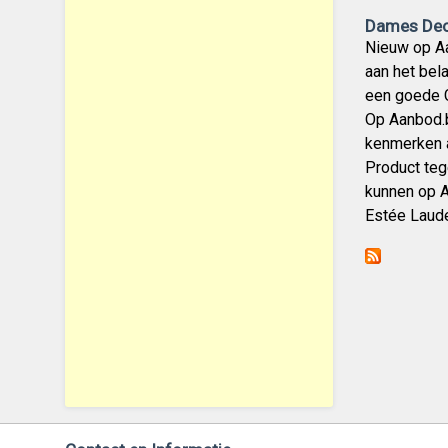
Dames Deo
Nieuw op Aa
aan het bel
een goede G
Op Aanbod.b
kenmerken a
Product teg
kunnen op A
Estée Laude