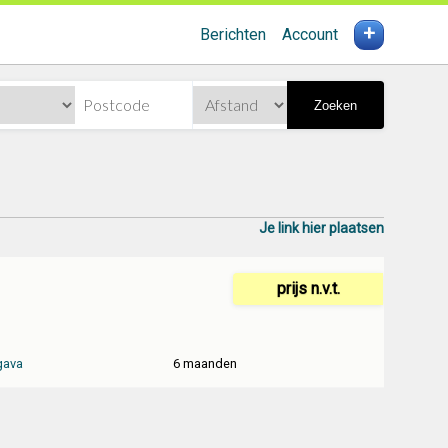
+
Berichten
Account
Zoeken
Je link hier plaatsen
prijs n.v.t.
gava
6 maanden