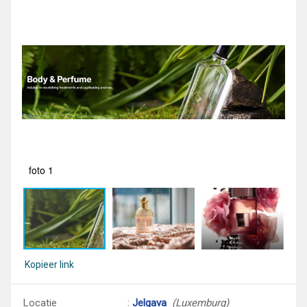
foto 1
fot
Kopieer link
Locatie
:
Jelgava
(Luxemburg)