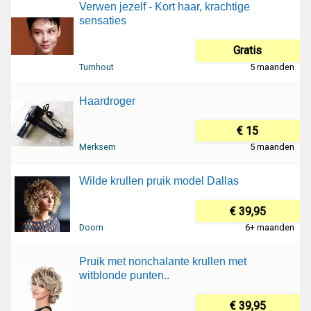
Verwen jezelf - Kort haar, krachtige
sensaties
Gratis
Turnhout
5 maanden
Haardroger
€ 15
Merksem
5 maanden
Wilde krullen pruik model Dallas
€ 39,95
Doorn
6+ maanden
Pruik met nonchalante krullen met
witblonde punten..
€ 39,95