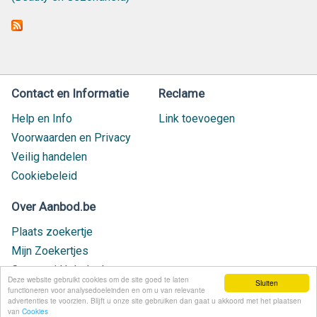
Contact en Informatie
Reclame
Help en Info
Link toevoegen
Voorwaarden en Privacy
Veilig handelen
Cookiebeleid
Over Aanbod.be
Plaats zoekertje
Mijn Zoekertjes
Contact / Helpdesk
Deze website gebruikt cookies om de site goed te laten
Sluiten
Nieuw geplaatst
functioneren voor analysedoeleinden en om u van relevante
advertenties te voorzien. Blijft u onze site gebruiken dan gaat u akkoord met het plaatsen
van
Cookies