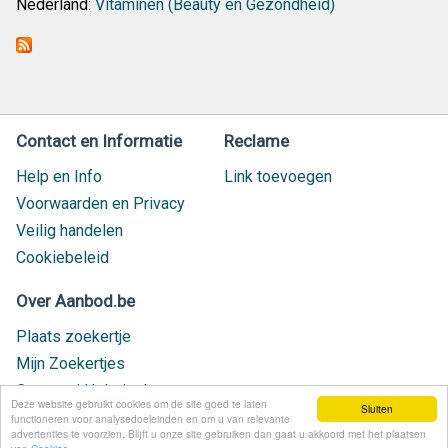
Nederland:
Vitaminen (Beauty en Gezondheid)
Contact en Informatie
Reclame
Help en Info
Link toevoegen
Voorwaarden en Privacy
Veilig handelen
Cookiebeleid
Over Aanbod.be
Plaats zoekertje
Mijn Zoekertjes
Contact / Helpdesk
Deze website gebruikt cookies om de site goed te laten
Sluiten
Nieuw geplaatst
functioneren voor analysedoeleinden en om u van relevante
advertenties te voorzien. Blijft u onze site gebruiken dan gaat u akkoord met het plaatsen