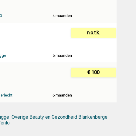
0
4 maanden
n.o.t.k.
gge
5 maanden
€ 100
erlecht
6 maanden
ugge
Overige Beauty en Gezondheid Blankenberge
Venlo