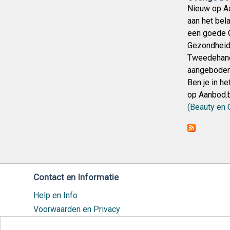
Nieuw op Aa
aan het bel
een goede G
Gezondheids
Tweedehand
aangeboden.
Ben je in h
op Aanbod.b
(Beauty en 
Contact en Informatie
Help en Info
Voorwaarden en Privacy
Veilig handelen