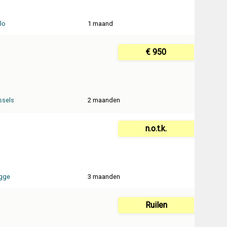
lo
1 maand
€ 950
ssels
2 maanden
n.o.t.k.
gge
3 maanden
Ruilen