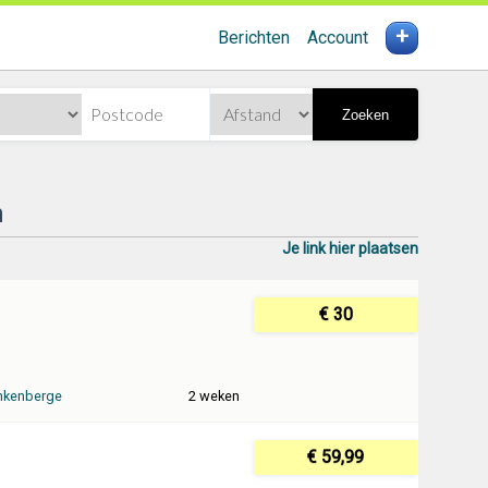
+
Berichten
Account
Zoeken
n
Je link hier plaatsen
€ 30
nkenberge
2 weken
€ 59,99