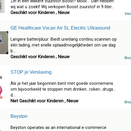
Zin in een lekkere zuurstof Boost? Mooi.... Dan hebben
wij wat u zoekt! Wij verkopen Boost zuurstof in 9 liter...
Geschikt voor Kinderen , Nieuw
Ven
GE Healthcare Vscan Air SL Electric Ultrasound
Langere batterijduur: Biedt urenlang continu scannen op
één lading, met snelle oplaadmogelijkheden om uw dag
b...
Geschikt voor Kinderen , Nieuw
Bru
STOP je Verslaving.
Als je het jaar begonnen bent met goede voornemens
om bijvoorbeeld te stoppen met drinken...roken...drugs...
d...
Niet Geschikt voor Kinderen , Nieuw
Bru
Beyston
Beyston operates as an international e-commerce