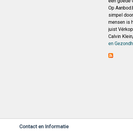
een goede G
Op Aanbod.
simpel door
mensen is h
juist Vérko
Calvin Klei
en Gezondh
Contact en Informatie