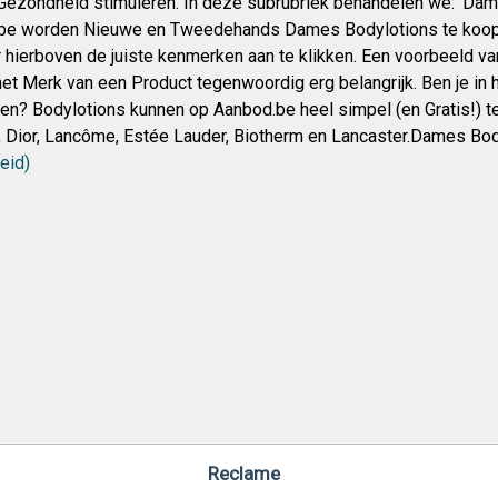
ezondheid stimuleren. In deze subrubriek behandelen we: ‘Dam
be worden Nieuwe en Tweedehands Dames Bodylotions te koop a
 hierboven de juiste kenmerken aan te klikken. Een voorbeeld va
et Merk van een Product tegenwoordig erg belangrijk. Ben je in 
pen? Bodylotions kunnen op Aanbod.be heel simpel (en Gratis!)
n, Dior, Lancôme, Estée Lauder, Biotherm en Lancaster.Dames Bo
eid)
Reclame