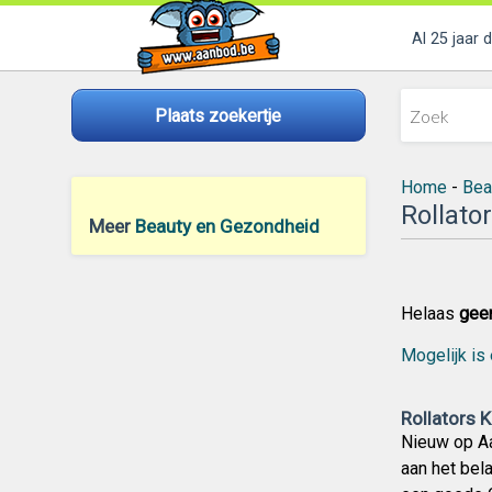
Al 25 jaar 
Plaats zoekertje
Home
-
Bea
Rollato
Meer
Beauty en Gezondheid
Helaas
gee
Mogelijk is 
Rollators 
Nieuw op Aa
aan het bel