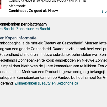
werken perfect is infrarood en zonnebank in 1 . In
offermode...
Combinatie , Zo goed als Nieuw
Bre
Zonnebanken per plaatsnaam
n Brecht
Zonnebanken Burcht
en Kopen informatie
nbodpagina is de rubriek: ‘Beauty en Gezondheid’. Mensen lette
ang van een goede Gezondheid. Daardoor zijn er ook heel veel p
ezondheid stimuleren. In deze subrubriek behandelen we: ‘Zon
edehands Zonnebanken te koop aangeboden en Nieuwe Zonneb
l simpel door hierboven de juiste kenmerken aan te klikken. Een 
ensen is het Merk van een Product tegenwoordig erg belangrijk. 
Vérkopen? Zonnebanken kunnen op Aanbod.be heel simpel (en G
derland:
Zonnebanken (Beauty en Gezondheid)