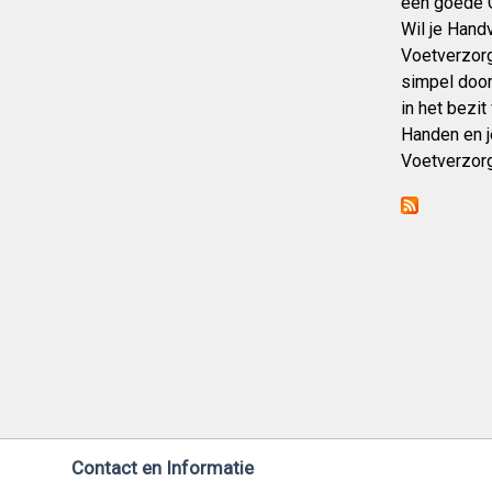
een goede G
Wil je Han
Voetverzorg
simpel door
in het bezi
Handen en j
Voetverzorg
Contact en Informatie