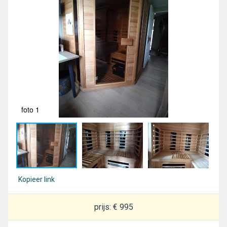
foto 1
fot
Kopieer link
prijs: € 995