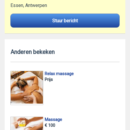
Essen, Antwerpen
Stuur bericht
Anderen bekeken
Relax massage
Prijs
Massage
€ 100