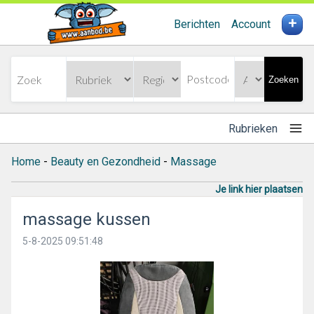
+
Berichten
Account
Zoeken
Rubrieken
Home
-
Beauty en Gezondheid
-
Massage
Je link hier plaatsen
massage kussen
5-8-2025 09:51:48