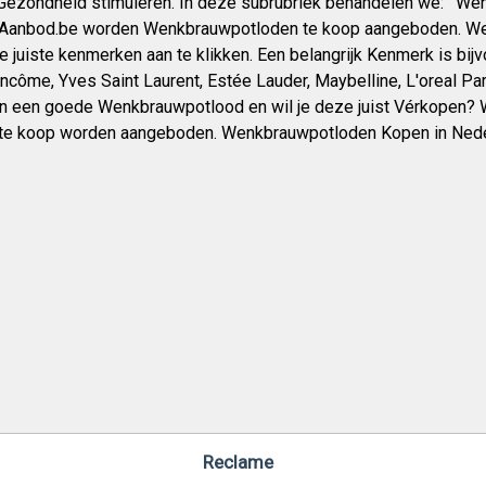
ezondheid stimuleren. In deze subrubriek behandelen we: ‘ We
Aanbod.be worden Wenkbrauwpotloden te koop aangeboden. Wen
e juiste kenmerken aan te klikken. Een belangrijk Kenmerk is bi
Lancôme, Yves Saint Laurent, Estée Lauder, Maybelline, L'oreal Par
an een goede Wenkbrauwpotlood en wil je deze juist Vérkopen
) te koop worden aangeboden. Wenkbrauwpotloden Kopen in Ned
Reclame