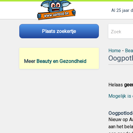
Al 25 jaar 
Plaats zoekertje
Home
-
Bea
Oogpot
Meer
Beauty en Gezondheid
Helaas
gee
Mogelijk is 
Oogpotlode
Nieuw op Aa
aan het bel