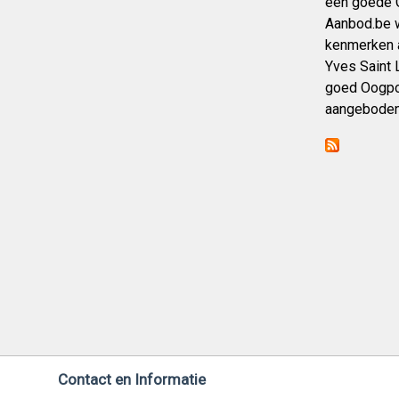
een goede G
Aanbod.be w
kenmerken a
Yves Saint L
goed Oogpot
aangeboden
Contact en Informatie