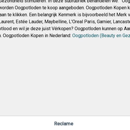
ezondheid stimuleren. In deze subrubriek behandelen we: ‘ Oog
orden Oogpotloden te koop aangeboden. Oogpotloden Kopen kan 
an te klikken. Een belangrijk Kenmerk is bijvoorbeeld het Merk 
aurent, Estée Lauder, Maybelline, L'Oreal Paris, Garnier, Lancast
lood en wil je deze juist Vérkopen? Oogpotloden kunnen op Aan
. Oogpotloden Kopen in Nederland:
Oogpotloden (Beauty en Ge
Reclame