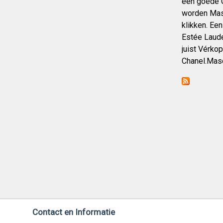
een goede G
worden Masc
klikken. Ee
Estée Laude
juist Vérko
Chanel.Masc
Contact en Informatie