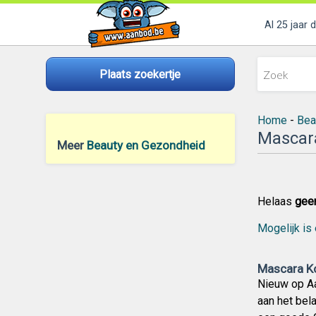
Al 25 jaar 
Plaats zoekertje
Home
-
Bea
Mascar
Meer
Beauty en Gezondheid
Helaas
gee
Mogelijk is 
Mascara Ko
Nieuw op Aa
aan het bel