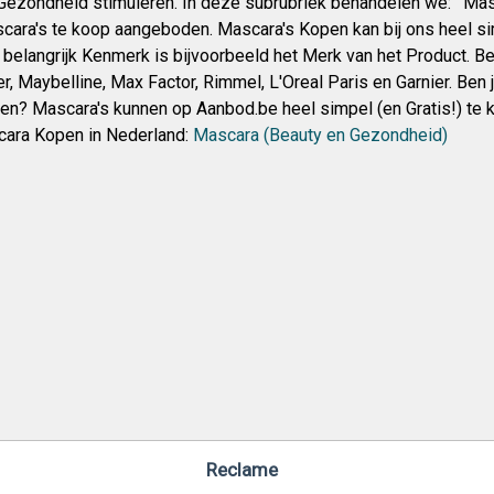
ezondheid stimuleren. In deze subrubriek behandelen we: ‘ Mas
ara's te koop aangeboden. Mascara's Kopen kan bij ons heel si
n belangrijk Kenmerk is bijvoorbeeld het Merk van het Product. B
r, Maybelline, Max Factor, Rimmel, L'Oreal Paris en Garnier. Ben 
pen? Mascara's kunnen op Aanbod.be heel simpel (en Gratis!) te
ara Kopen in Nederland:
Mascara (Beauty en Gezondheid)
Reclame