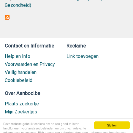
Gezondheid)
Contact en Informatie
Reclame
Help en Info
Link toevoegen
Voorwaarden en Privacy
Veilig handelen
Cookiebeleid
Over Aanbod.be
Plaats zoekertje
Mijn Zoekertjes
Contact / Helpdesk
Deze website gebruikt cookies om de site goed te laten
Sluiten
Nieuw geplaatst
functioneren voor analysedoeleinden en om u van relevante
advertenties te voorzien. Blijft u onze site gebruiken dan gaat u akkoord met het plaatsen